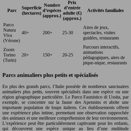
Prix
Nombre
Superficie
d’entrée
Parc
d’espèces
Activités familiales
(hectares)
adulte (€)
(approx.)
(approx.)
Parco
Aires de jeux,
Natura
40+
200+
25-30
spectacles, visites
Viva
guidées, restaurants
(Vérone)
Parcours interactifs,
Zoom
animations
Torino
20+
150+
20-25
pédagogiques, aires de
(Turin)
pique-nique, restaurants
Parcs animaliers plus petits et spécialisés
En plus des grands parcs, l’Italie possède de nombreux sanctuaires
animaliers plus petits, souvent spécialisés dans une espèce ou une
région géographique particulière. Le Parco Faunistico di Ussita, par
exemple, se concentre sur la faune des Apennins et abrite une
importante population de loups italiens. Ces établissements offrent
une expérience plus intime, permettant une observation rapprochée
des animaux et une meilleure compréhension de leur environnement.
L’expérience peut être particulièrement captivante pour les enfants,
qui découvrent une espèce unique au lieu d’une multitude