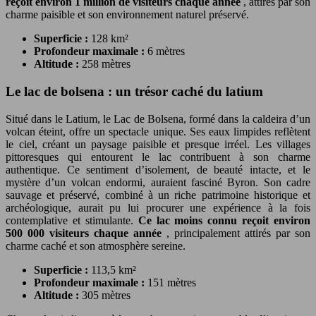
reçoit environ 1 million de visiteurs chaque année
, attirés par son
charme paisible et son environnement naturel préservé.
Superficie :
128 km²
Profondeur maximale :
6 mètres
Altitude :
258 mètres
Le lac de bolsena : un trésor caché du latium
Situé dans le Latium, le Lac de Bolsena, formé dans la caldeira d’un
volcan éteint, offre un spectacle unique. Ses eaux limpides reflètent
le ciel, créant un paysage paisible et presque irréel. Les villages
pittoresques qui entourent le lac contribuent à son charme
authentique. Ce sentiment d’isolement, de beauté intacte, et le
mystère d’un volcan endormi, auraient fasciné Byron. Son cadre
sauvage et préservé, combiné à un riche patrimoine historique et
archéologique, aurait pu lui procurer une expérience à la fois
contemplative et stimulante.
Ce lac moins connu reçoit environ
500 000 visiteurs chaque année
, principalement attirés par son
charme caché et son atmosphère sereine.
Superficie :
113,5 km²
Profondeur maximale :
151 mètres
Altitude :
305 mètres